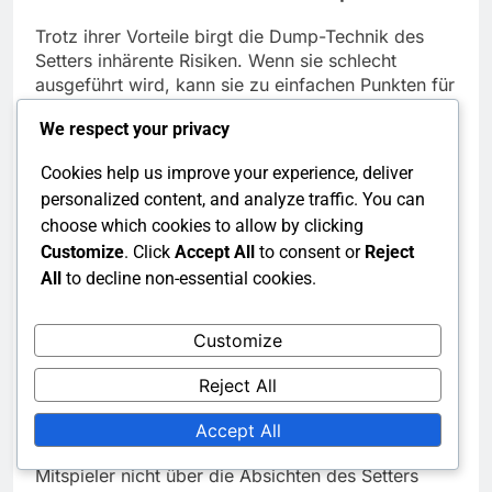
Trotz ihrer Vorteile birgt die Dump-Technik des
Setters inhärente Risiken. Wenn sie schlecht
ausgeführt wird, kann sie zu einfachen Punkten für
das gegnerische Team führen. Ein schlecht
We respect your privacy
platzierter Dump kann von der Verteidigung leicht
gelesen werden, was zu einem Gegenangriff
Cookies help us improve your experience, deliver
führen kann, der den Fehler des Setters ausnutzt.
personalized content, and analyze traffic. You can
choose which cookies to allow by clicking
Timing ist ein weiterer kritischer Faktor; wenn der
Customize
. Click
Accept All
to consent or
Reject
Dump zu häufig versucht wird, können die Gegner
All
to decline non-essential cookies.
darauf reagieren und ihre Verteidigung
entsprechend anpassen. Diese Vorhersehbarkeit
kann die Effektivität der Technik verringern und sie
Customize
in späteren Phasen des Spiels weniger
wirkungsvoll machen.
Reject All
Darüber hinaus kann eine zu starke Abhängigkeit
Accept All
vom Dump die Teamdynamik stören. Wenn die
Mitspieler nicht über die Absichten des Setters