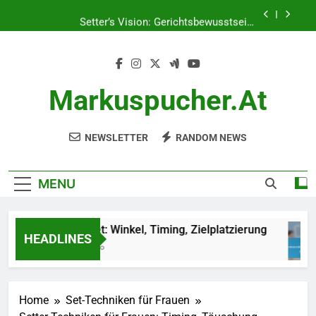
Skip
Setter’s Vision: Gerichtsbewusstsein,
to
Entscheidungsfindung, Kommunikation
content
Defensive Lesetechnik: Beobachtung, Timing,
Strategieanpassung
Außen-Set: Winkel, Timing, Zielplatzierung
Markuspucher.at
Teamkoordination: Kommunikation, Timing,
Spielerpositionierung
NEWSLETTER
RANDOM NEWS
Setter’s Vision: Gerichtsbewusstsein,
Entscheidungsfindung, Kommunikation
Defensive Lesetechnik: Beobachtung, Timing,
Strategieanpassung
MENU
Außen-Set: Winkel, Timing, Zielplatzierung
HEADLINES
4 Months Ago
Home
Set-Techniken für Frauen