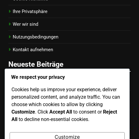
Ihre Privatsphäre
Wer wir sind
Nutzungsbedingungen
Kontakt aufnehmen
Neueste Beiträge
We respect your privacy
Außen-Set: Winkel, Timing, Zielplatzierung
Cookies help us improve your experience, deliver
personalized content, and analyze traffic. You can
Teamkoordination: Kommunikation, Timing,
Spielerpositionierung
choose which cookies to allow by clicking
Customize
. Click
Accept All
to consent or
Reject
Setter’s Vision: Gerichtsbewusstsein,
All
to decline non-essential cookies.
Entscheidungsfindung, Kommunikation
Defensive Lesetechnik: Beobachtung, Timing,
Customize