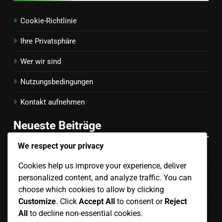
Cookie-Richtlinie
Ihre Privatsphäre
Wer wir sind
Nutzungsbedingungen
Kontakt aufnehmen
Neueste Beiträge
We respect your privacy
Außen-Set: Winkel, Timing, Zielplatzierung
Cookies help us improve your experience, deliver
personalized content, and analyze traffic. You can
Teamkoordination: Kommunikation, Timing,
Spielerpositionierung
choose which cookies to allow by clicking
Customize
. Click
Accept All
to consent or
Reject
Setter’s Vision: Gerichtsbewusstsein,
All
to decline non-essential cookies.
Entscheidungsfindung, Kommunikation