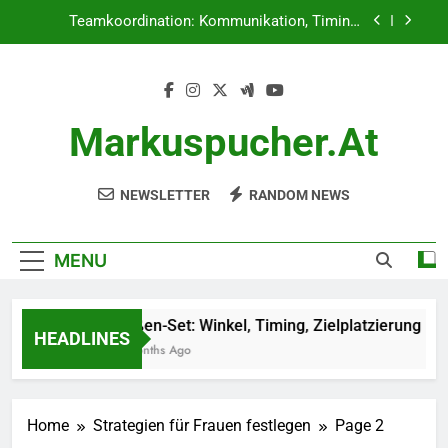
Skip
Teamkoordination: Kommunikation, Timing,
to
Spielerpositionierung
content
Setter’s Vision: Gerichtsbewusstsein,
Entscheidungsfindung, Kommunikation
Defensive Lesetechnik: Beobachtung, Timing,
Strategieanpassung
Markuspucher.at
Außen-Set: Winkel, Timing, Zielplatzierung
NEWSLETTER
RANDOM NEWS
Teamkoordination: Kommunikation, Timing,
Spielerpositionierung
Setter’s Vision: Gerichtsbewusstsein,
Entscheidungsfindung, Kommunikation
MENU
Defensive Lesetechnik: Beobachtung, Timing,
Strategieanpassung
Außen-Set: Winkel, Timing, Zielplatzierung
HEADLINES
4 Months Ago
Home
Strategien für Frauen festlegen
Page 2