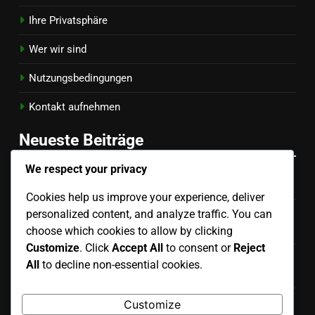
Ihre Privatsphäre
Wer wir sind
Nutzungsbedingungen
Kontakt aufnehmen
Neueste Beiträge
We respect your privacy
Außen-Set: Winkel, Timing, Zielplatzierung
Cookies help us improve your experience, deliver
personalized content, and analyze traffic. You can
Teamkoordination: Kommunikation, Timing,
Spielerpositionierung
choose which cookies to allow by clicking
Customize
. Click
Accept All
to consent or
Reject
Setter’s Vision: Gerichtsbewusstsein,
All
to decline non-essential cookies.
Entscheidungsfindung, Kommunikation
Defensive Lesetechnik: Beobachtung, Timing,
Customize